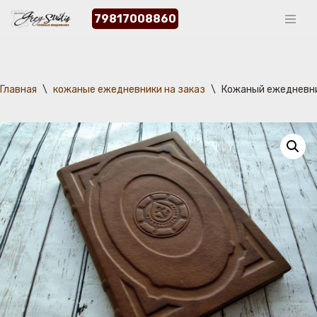
79817008860
Перейти
к
содержимому
Главная
\
кожаные ежедневники на заказ
\
Кожаный ежедневни