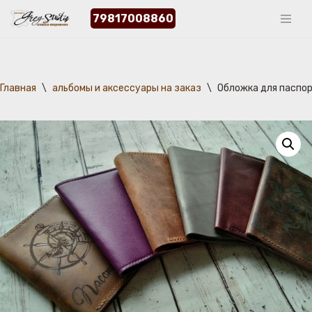
79817008860
Перейти
к
содержимому
Главная
\
альбомы и аксессуары на заказ
\
Обложка для паспо