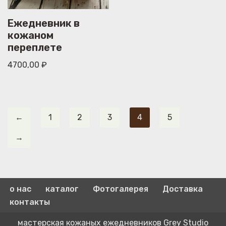
Ежедневник в
кожаном
переплете
4700,00
₽
←
1
2
3
4
5
→
о нас
каталог
Фотогалерея
Доставка
контакты
мастерская кожаных ежедневников Grey Studio